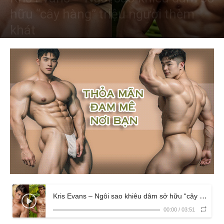
hữu “cây hàng” triệu người thèm
khát
Kris Evans – Ngôi sao khiêu dâm sở hữu “cây hàng” triệu người thèm khát
00:00
/
03:51