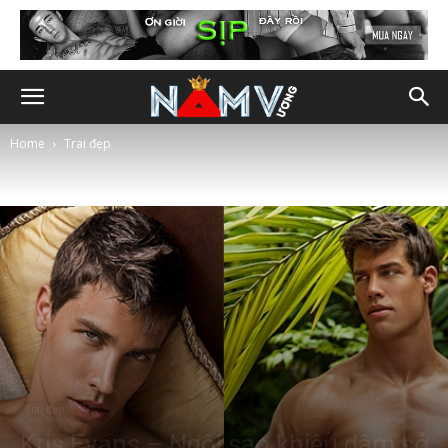
Home
Trai đẹp
Trai đẹp
Kris Evans – Ngôi sao khiêu dâm sở