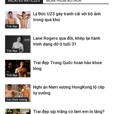
RELATED ARTICLES
MORE FROM AUTHOR
Lý Đức U23 gây tranh cãi với bộ ảnh
trong quá khứ
Trai đẹp
Lane Rogers qua đời, khép lại hành
trình dang dở ở tuổi 31
Trai đẹp
Trai đẹp Trung Quốc hoàn hảo khoe
lông
Trai đẹp
Nghi án Nam vương HongKong lộ clip
tự sướng
Góc Nam vương
Trai đẹp sịp trắng có làm em lo lắng?