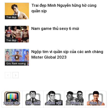
Trai đẹp Minh Nguyễn hững hờ cùng
quần sịp
Trai đẹp
Nam game thủ sexy 6 múi
Trai đẹp
Ngộp tim vì quần sịp của các anh chàng
Mister Global 2023
Góc Nam vương