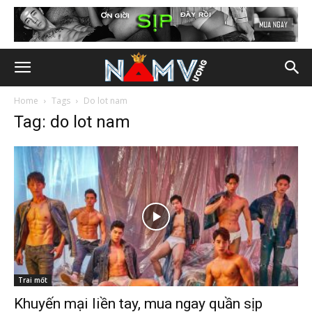
Home
Tags
Do lot nam
Tag: do lot nam
Trai mốt
Khuyến mại liền tay, mua ngay quần sịp