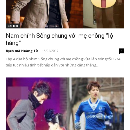
Soi trai
Nam chính Sống chung với mẹ chồng “lộ
hàng”
Bạch mã Hoàng Tử
-
13/04/2017
1
Tập 4 của bộ phim Sống chung với mẹ chồng vừa lên sóng tối 12/4
tiếp tục nhiều tình tiết hấp dẫn với những căng thẳng...