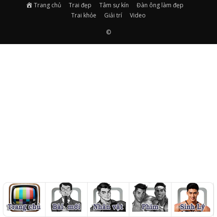
Trang chủ
Trai đẹp
Tâm sự kín
Đàn ông làm đẹp
Trai khỏe
Giải trí
Video
©