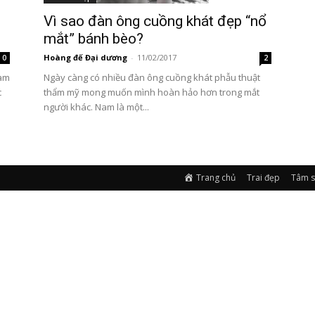
Vì sao đàn ông cuồng khát đẹp “nổ
mắt” bánh bèo?
Hoàng đế Đại dương
-
11/02/2017
0
2
Nam
Ngày càng có nhiều đàn ông cuồng khát phẫu thuật
c
thẩm mỹ mong muốn mình hoàn hảo hơn trong mắt
người khác. Nam là một...
Trang chủ
Trai đẹp
Tâm s