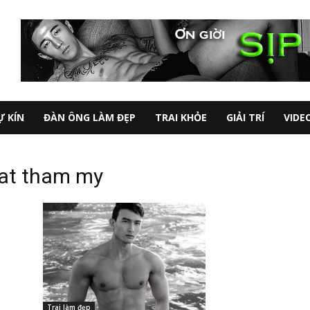
Ự KÍN
ĐÀN ÔNG LÀM ĐẸP
TRAI KHỎE
GIẢI TRÍ
VIDE
uat tham my
Trai làm đẹp