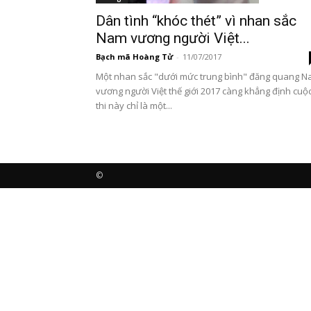
Dân tình “khóc thét” vì nhan sắc
Nam vương người Việt...
Bạch mã Hoàng Tử
-
11/07/2017
Một nhan sắc "dưới mức trung bình" đăng quang 
vương người Việt thế giới 2017 càng khẳng định cuộ
thi này chỉ là một...
©