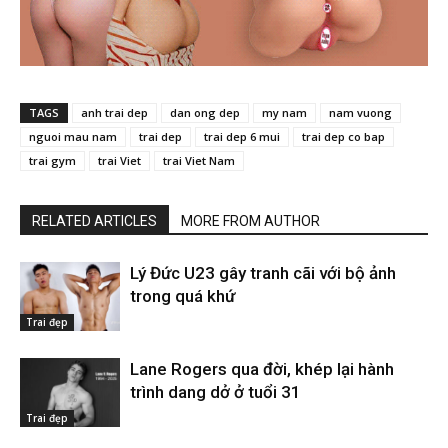
TAGS
anh trai dep
dan ong dep
my nam
nam vuong
nguoi mau nam
trai dep
trai dep 6 mui
trai dep co bap
trai gym
trai Viet
trai Viet Nam
RELATED ARTICLES
MORE FROM AUTHOR
Lý Đức U23 gây tranh cãi với bộ ảnh
trong quá khứ
Trai đẹp
Lane Rogers qua đời, khép lại hành
trình dang dở ở tuổi 31
Trai đẹp