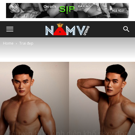
Home
Trai đẹp
Trai đẹp
Nguyễn Hữu Anh diện khố sexy đoạt