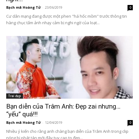
Bạch mã Hoàng Tử
-
23/06/2019
0
Cư dân mạng đang được một phen "há hốc mồm" trước thông tin
hàng chục tấm ảnh nhạy cảm bị nghi ngờ của loạt...
Trai đẹp
Bạn diễn của Trâm Anh: Đẹp zai nhưng…
“yếu” quá!!!
Bạch mã Hoàng Tử
-
12/04/2019
0
Nhiều ý kiến cho rằng anh chàng bạn diễn của Trâm Anh trong clip
nóng bị phát tán mới đây tuy cao to đẹp...