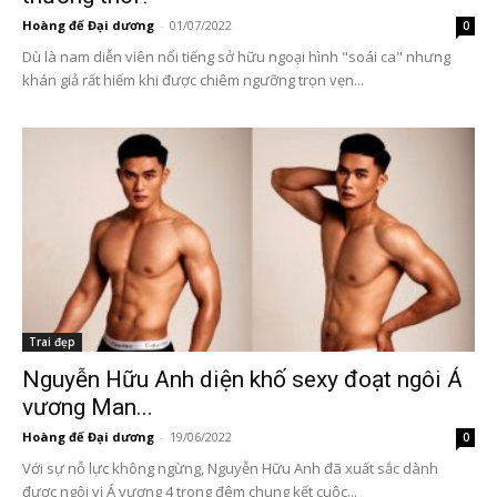
Hoàng đế Đại dương
-
01/07/2022
0
Dù là nam diễn viên nổi tiếng sở hữu ngoại hình "soái ca" nhưng
khán giả rất hiếm khi được chiêm ngưỡng trọn vẹn...
Trai đẹp
Nguyễn Hữu Anh diện khố sexy đoạt ngôi Á
vương Man...
Hoàng đế Đại dương
-
19/06/2022
0
Với sự nỗ lực không ngừng, Nguyễn Hữu Anh đã xuất sắc dành
được ngôi vị Á vương 4 trong đêm chung kết cuộc...