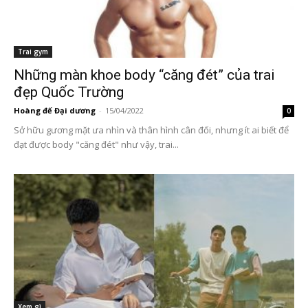
Trai gym
Những màn khoe body “căng đét” của trai
đẹp Quốc Trường
Hoàng đế Đại dương
-
15/04/2022
0
Sở hữu gương mặt ưa nhìn và thân hình cân đối, nhưng ít ai biết để
đạt được body "căng đét" như vậy, trai...
Xem gì