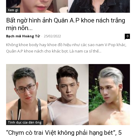
Xem gì
Bất ngờ hình ảnh Quân A.P khoe nách trắng
mịn nõn...
Bạch mã Hoàng Tử
-
25/02/2022
0
Không khoe body hay khoe đồ hiệu như các sao nam V-Pop khác,
Quân A.P khoe nách cho khác bọt. Là nam ca sĩ thế...
Tình dục của đàn ông
“Chym cò trai Việt không phải hạng bét”, 5