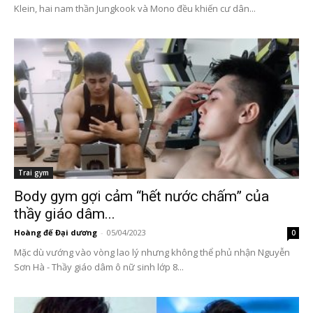
Klein, hai nam thần Jungkook và Mono đều khiến cư dân...
Trai gym
Body gym gợi cảm “hết nước chấm” của
thầy giáo dâm...
Hoàng đế Đại dương
-
05/04/2023
0
Mặc dù vướng vào vòng lao lý nhưng không thể phủ nhận Nguyễn
Sơn Hà - Thầy giáo dâm ô nữ sinh lớp 8...