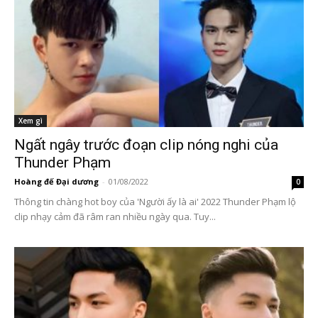
Xem gì
Ngất ngây trước đoạn clip nóng nghi của
Thunder Phạm
Hoàng đế Đại dương
-
01/08/2022
0
Thông tin chàng hot boy của 'Người ấy là ai' 2022 Thunder Phạm lộ
clip nhạy cảm đã râm ran nhiều ngày qua. Tuy...