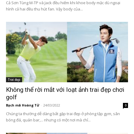
Cả Sơn Tùng M-TP và Jack đều hiếm khi khoe body mặc dù ngoại
hình cả hai đều thu hút fan. Vậy body của...
Trai đẹp
Không thể rời mắt với loạt ảnh trai đẹp chơi
golf
Bạch mã Hoàng Tử
-
24/03/2022
0
Chúng ta thường dễ dàng bắt gặp trai đẹp ở phòng tập gym, sân
bóng đá, quán bar,... nhưng có một nơi mà chỉ...