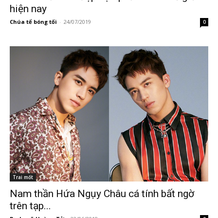
hiện nay
Chúa tể bóng tối
-
24/07/2019
0
Trai mốt
Nam thần Hứa Ngụy Châu cá tính bất ngờ
trên tạp...