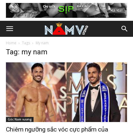
Home
Tags
My nam
Tag: my nam
Góc Nam vương
Chiêm ngưỡng sắc vóc cực phẩm của