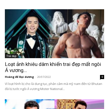
Trai đẹp
Loạt ảnh khiêu dâm khiến trai đẹp mất ngôi
Á vương...
Hoàng đế Đại dương
-
20/07/2022
0
Vì loạt hình bị cho là dung tục, phản cảm mà mỹ nam đến từ Bhutan
đã bị tước ngôi Á vương Mister National...