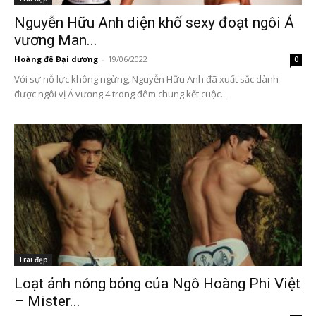
Nguyễn Hữu Anh diện khố sexy đoạt ngôi Á
vương Man...
Hoàng đế Đại dương
-
19/06/2022
0
Với sự nỗ lực không ngừng, Nguyễn Hữu Anh đã xuất sắc dành
được ngôi vị Á vương 4 trong đêm chung kết cuộc...
Trai đẹp
Loạt ảnh nóng bỏng của Ngô Hoàng Phi Việt
– Mister...