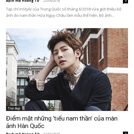
Bạch mã Hoàng Tử
-
22/06/2018
0
Tạp chí InStyle của Trung Quốc số tháng 6/2018 vừa giới thiệu bộ
ảnh do nam thần Hứa Ngụy Châu làm mẫu thể hiện. Bộ ảnh...
Trai đẹp
Điểm mặt những ‘tiểu nam thần’ của màn
ảnh Hàn Quốc
Bạch mã Hoàng Tử
-
11/06/2018