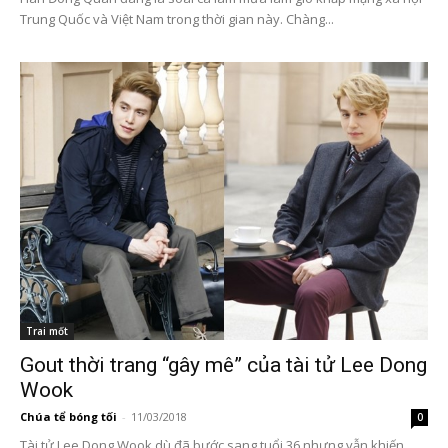
Trung Quốc và Việt Nam trong thời gian này. Chàng...
Trai mốt
Gout thời trang “gây mê” của tài tử Lee Dong
Wook
Chúa tể bóng tối
-
11/03/2018
0
Tài tử Lee Dong Wook dù đã bước sang tuổi 36 nhưng vẫn khiến