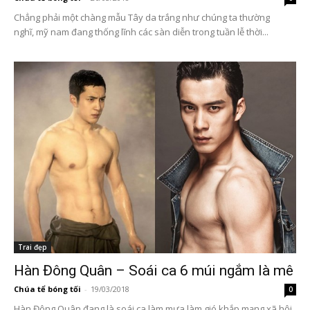
Chẳng phải một chàng mẫu Tây da trắng như chúng ta thường
nghĩ, mỹ nam đang thống lĩnh các sàn diễn trong tuần lễ thời...
Trai đẹp
Hàn Đông Quân – Soái ca 6 múi ngắm là mê
Chúa tể bóng tối
-
19/03/2018
0
Hàn Đông Quân đang là soái ca làm mưa làm gió khắp mạng xã hội