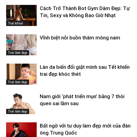
Cách Trở Thành Bot Gym Dâm Đẹp: Tự
Tin, Sexy và Không Bao Giờ Nhạt
Trai khoẻ
Vĩnh biệt nỗi buồn thâm mông nam
Trai làm đẹp
Làn da biến đổi giật mình sau Tết khiến
trai đẹp khóc thét
Trai làm đẹp
Nam giới ‘phát triển mụn’ bằng 7 thói
quen sai lầm sau
Trai làm đẹp
Bất ngờ với tư duy làm đẹp mới của đàn
ông Trung Quốc