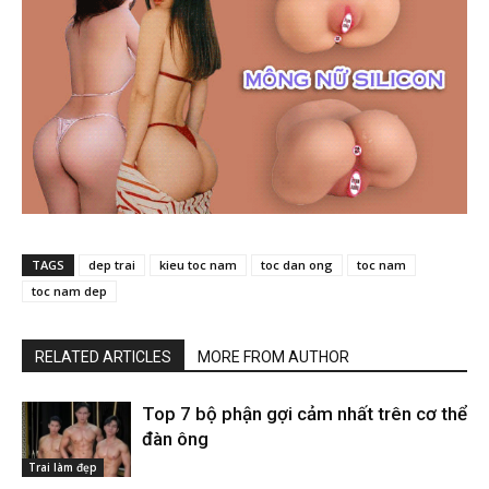
TAGS
dep trai
kieu toc nam
toc dan ong
toc nam
toc nam dep
RELATED ARTICLES
MORE FROM AUTHOR
Top 7 bộ phận gợi cảm nhất trên cơ thể
đàn ông
Trai làm đẹp