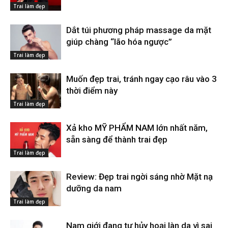
Trai làm đẹp
Dắt túi phương pháp massage da mặt
giúp chàng “lão hóa ngược”
Trai làm đẹp
Muốn đẹp trai, tránh ngay cạo râu vào 3
thời điểm này
Trai làm đẹp
Xả kho MỸ PHẨM NAM lớn nhất năm,
sẵn sàng để thành trai đẹp
Trai làm đẹp
Review: Đẹp trai ngời sáng nhờ Mặt nạ
dưỡng da nam
Trai làm đẹp
Nam giới đang tự hủy hoại làn da vì sai