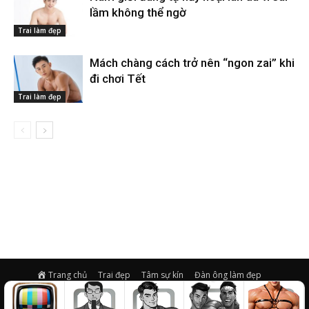
lầm không thể ngờ
Trai làm đẹp
Mách chàng cách trở nên “ngon zai” khi
đi chơi Tết
Trai làm đẹp
Trang chủ
Trai đẹp
Tâm sự kín
Đàn ông làm đẹp
Trai khỏe
Giải trí
Video