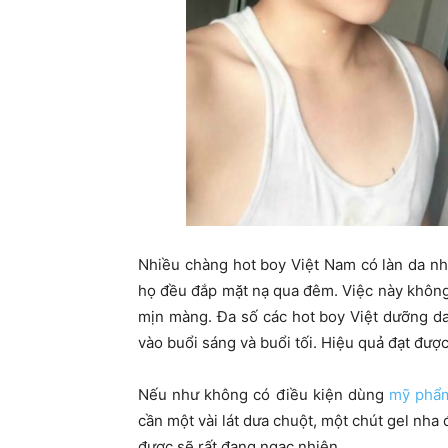
Nhiều chàng hot boy Việt Nam có làn da nhờ
họ đều đắp mặt nạ qua đêm. Việc này không
mịn màng. Đa số các hot boy Việt dưỡng d
vào buổi sáng và buổi tối. Hiệu quả đạt đượ
Nếu như không có điều kiện dùng
mỹ phẩ
cần một vài lát dưa chuột, một chút gel nh
được sẽ rất đang ngạc nhiên.