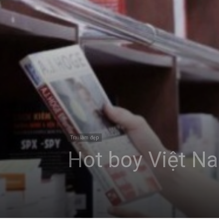
Trai làm đẹp
Hot boy Việt N