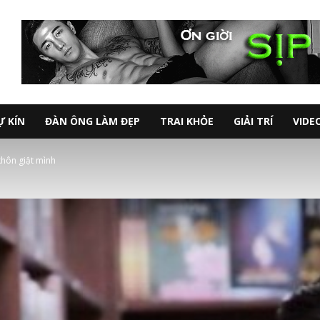
Ự KÍN
ĐÀN ÔNG LÀM ĐẸP
TRAI KHỎE
GIẢI TRÍ
VIDE
hôn giật mình