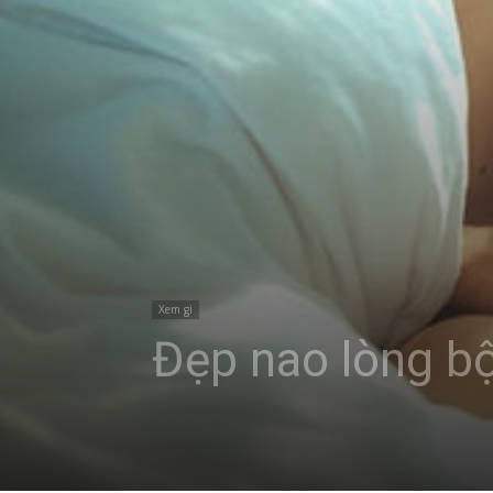
Xem gì
Đẹp nao lòng b