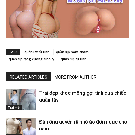
TAGS
quần lót từ tính
quần sịp nam châm
quần sịp tăng cường sinh lý
quần sịp từ tính
RELATED ARTICLES
MORE FROM AUTHOR
Trai đẹp khoe mông gợi tình qua chiếc
quần tây
Trai mốt
Đàn ông quyến rũ nhờ áo độn ngực cho
nam