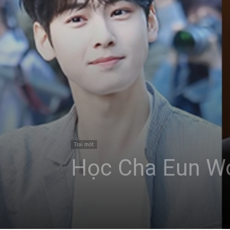
Trai mốt
Học Cha Eun Wo