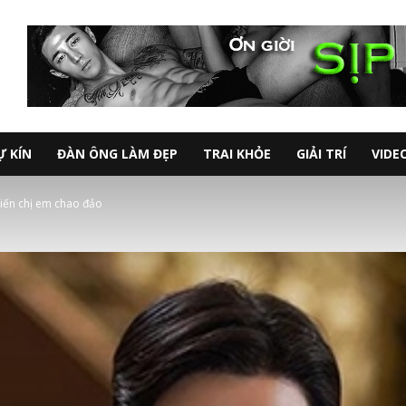
Ự KÍN
ĐÀN ÔNG LÀM ĐẸP
TRAI KHỎE
GIẢI TRÍ
VIDE
iến chị em chao đảo