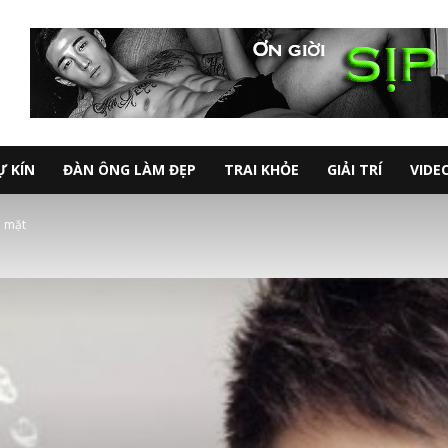
Ự KÍN
ĐÀN ÔNG LÀM ĐẸP
TRAI KHỎE
GIẢI TRÍ
VIDE
h mặt