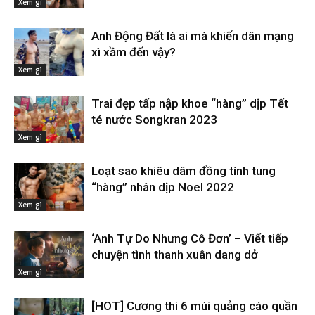
Xem gì
Anh Động Đất là ai mà khiến dân mạng
xì xầm đến vậy?
Xem gì
Trai đẹp tấp nập khoe “hàng” dịp Tết
té nước Songkran 2023
Xem gì
Loạt sao khiêu dâm đồng tính tung
“hàng” nhân dịp Noel 2022
Xem gì
‘Anh Tự Do Nhưng Cô Đơn’ – Viết tiếp
chuyện tình thanh xuân dang dở
Xem gì
[HOT] Cương thi 6 múi quảng cáo quần