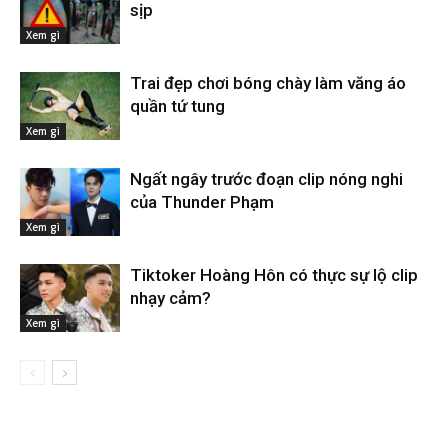
sịp
Xem gì
Trai đẹp chơi bóng chày làm văng áo
quần tứ tung
Xem gì
Ngất ngây trước đoạn clip nóng nghi
của Thunder Phạm
Xem gì
Tiktoker Hoàng Hôn có thực sự lộ clip
nhạy cảm?
Xem gì