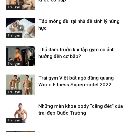
Trai gym
Tập mông đùi tại nhà để sinh lý hừng
hực
Trai gym
Thủ dâm trước khi tập gym có ảnh
hưởng đến cơ bắp?
Trai gym
Trai gym Việt bất ngờ đăng quang
World Fitness Supermodel 2022
Trai gym
Những màn khoe body “căng đét” của
trai đẹp Quốc Trường
Trai gym