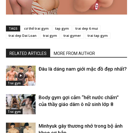
TAGS
cơ thể trai gym
tap gym
trai dep 6 mui
trai dep Dai Loan
trai gym
trai gymer
trai tap gym
RELATED ARTICLES
MORE FROM AUTHOR
Đâu là dáng nam giới mặc đồ đẹp nhất?
Trai gym
Body gym gợi cảm “hết nước chấm”
của thầy giáo dâm ô nữ sinh lớp 8
Trai gym
Minhyuk gây thương nhớ trong bộ ảnh
khoe cơ bắp