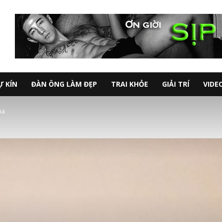
Ự KÍN
ĐÀN ÔNG LÀM ĐẸP
TRAI KHỎE
GIẢI TRÍ
VIDE
na