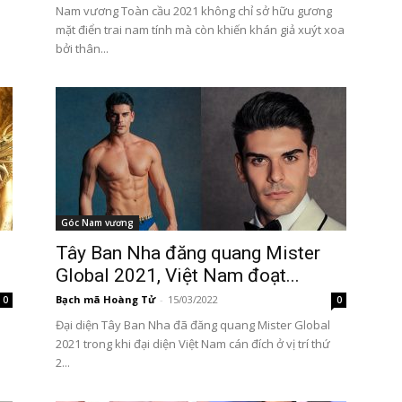
i
Nam vương Toàn cầu 2021 không chỉ sở hữu gương
mặt điển trai nam tính mà còn khiến khán giả xuýt xoa
bởi thân...
Góc Nam vương
Tây Ban Nha đăng quang Mister
Global 2021, Việt Nam đoạt...
Bạch mã Hoàng Tử
-
15/03/2022
0
0
Đại diện Tây Ban Nha đã đăng quang Mister Global
2021 trong khi đại diện Việt Nam cán đích ở vị trí thứ
2...