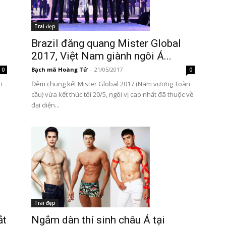
Trai đẹp
Brazil đăng quang Mister Global
2017, Việt Nam giành ngôi Á...
Bạch mã Hoàng Tử
-
21/05/2017
0
0
n
Đêm chung kết Mister Global 2017 (Nam vương Toàn
cầu) vừa kết thúc tối 20/5, ngôi vị cao nhất đã thuộc về
đại diện...
Trai đẹp
ắt
Ngắm dàn thí sinh châu Á tại