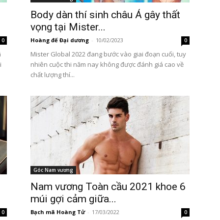
Body dàn thí sinh châu Á gây thất
vọng tại Mister...
Hoàng đế Đại dương
-
10/02/2023
0
0
ã
Mister Global 2022 đang bước vào giai đoạn cuối, tuy
i
nhiên cuộc thi năm nay không được đánh giá cao về
chất lượng thí...
Góc Nam vương
Nam vương Toàn cầu 2021 khoe 6
múi gợi cảm giữa...
Bạch mã Hoàng Tử
-
17/03/2022
0
0