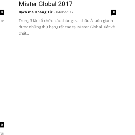
Mister Global 2017
Bạch mã Hoàng Tử
-
04/05/2017
0
0
hoe
Trong 3 lần tổ chức, các chàng trai châu Á luôn giành
được những thứ hạng rất cao tại Mister Global. Xét về
chất...
0
rai