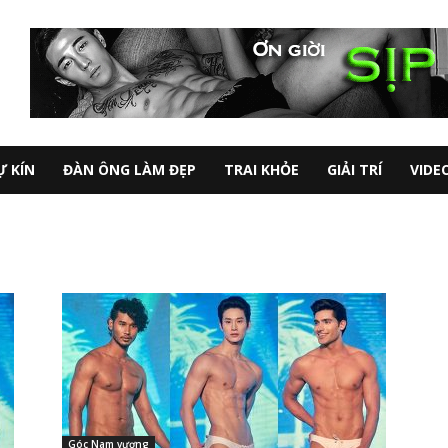
Ự KÍN
ĐÀN ÔNG LÀM ĐẸP
TRAI KHỎE
GIẢI TRÍ
VIDE
Góc Nam vương