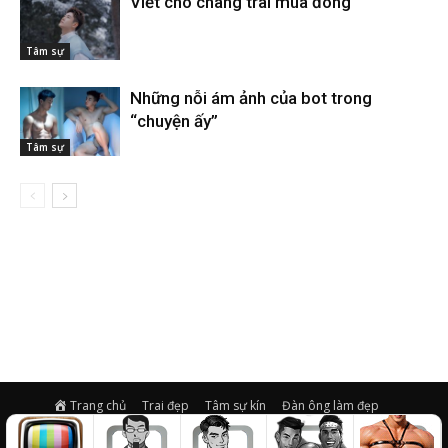
Viết cho chàng trai mùa đông
Tâm sự
Những nỗi ám ảnh của bot trong
“chuyện ấy”
Tâm sự
Trang chủ
Trai đẹp
Tâm sự kín
Đàn ông làm đẹp
Trai khỏe
Giải trí
Video