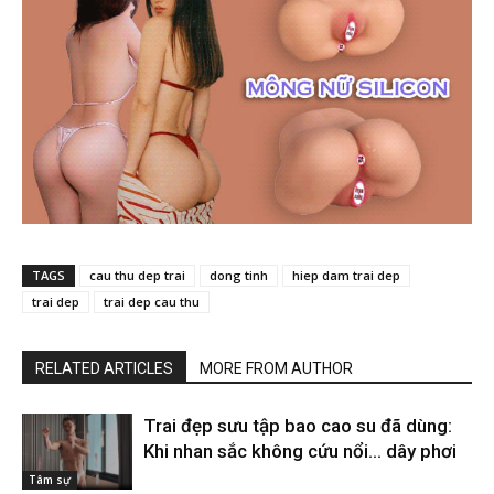
TAGS
cau thu dep trai
dong tinh
hiep dam trai dep
trai dep
trai dep cau thu
RELATED ARTICLES
MORE FROM AUTHOR
Trai đẹp sưu tập bao cao su đã dùng:
Khi nhan sắc không cứu nổi… dây phơi
Tâm sự