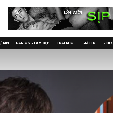
Ự KÍN
ĐÀN ÔNG LÀM ĐẸP
TRAI KHỎE
GIẢI TRÍ
VIDE