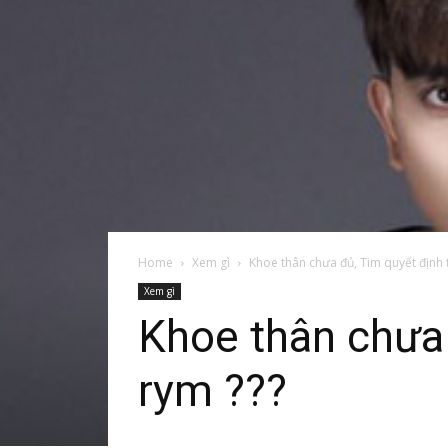
Home
Xem gì
Khoe thân chưa đủ, Tim quyết định 
Xem gì
Khoe thân chưa 
rym ???