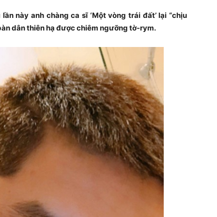
ần này anh chàng ca sĩ ‘Một vòng trái đất’ lại “chịu
o bàn dân thiên hạ được chiêm ngưỡng tờ-rym.