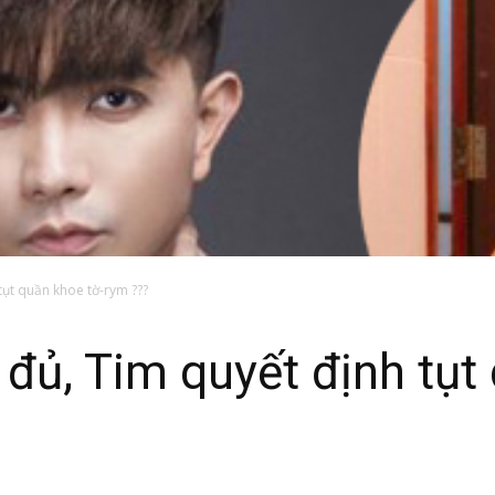
tụt quần khoe tờ-rym ???
đủ, Tim quyết định tụt