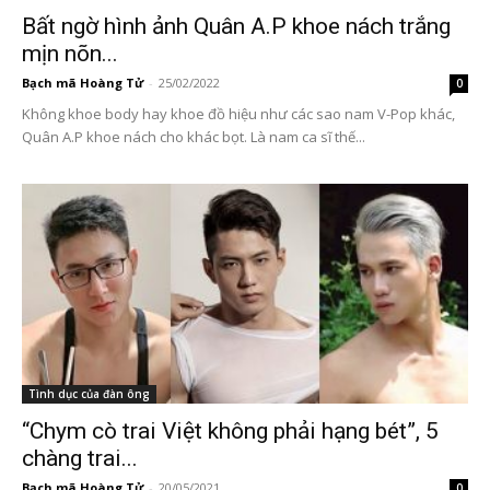
Bất ngờ hình ảnh Quân A.P khoe nách trắng
mịn nõn...
Bạch mã Hoàng Tử
-
25/02/2022
0
Không khoe body hay khoe đồ hiệu như các sao nam V-Pop khác,
Quân A.P khoe nách cho khác bọt. Là nam ca sĩ thế...
Tình dục của đàn ông
“Chym cò trai Việt không phải hạng bét”, 5
chàng trai...
Bạch mã Hoàng Tử
-
20/05/2021
0