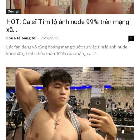
Xem gì
HOT: Ca sĩ Tim lộ ảnh nude 99% trên mạng
xã...
Chúa tể bóng tối
-
25/02/2018
0
Các fan đang vô cùng hoang mang trước sự việc Tim lộ ảnh nude
khi những hình khỏa thân 100% của chàng ca sĩ...