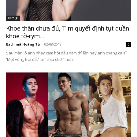
Xem gì
Khoe thân chưa đủ, Tim quyết định tụt quần
khoe tờ-rym...
Bạch mã Hoàng Tử
-
02/08/2018
0
Sau màn lộ ảnh nhạy cảm hồi đầu năm thì lần này anh chàng ca sĩ
'Một vòng trái đất' lại "chịu chơi" hơn...