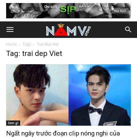
Home
Tags
Trai dep Viet
Tag: trai dep Viet
Xem gì
Ngất ngây trước đoạn clip nóng nghi của