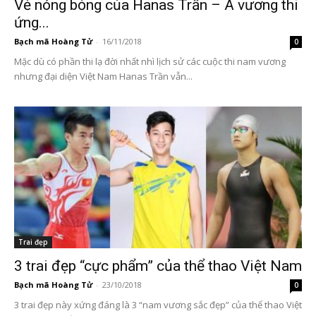
Vẻ nóng bỏng của Hanas Trần – Á vương thi
ứng...
Bạch mã Hoàng Tử
-
16/11/2018
0
Mặc dù có phần thi lạ đời nhất nhì lịch sử các cuộc thi nam vương
nhưng đại diện Việt Nam Hanas Trần vẫn...
Trai đẹp
3 trai đẹp “cực phẩm” của thể thao Việt Nam
Bạch mã Hoàng Tử
-
23/10/2018
0
3 trai đẹp này xứng đáng là 3 “nam vương sắc đẹp” của thể thao Việt