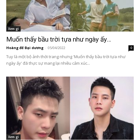
Xem gì
Muốn thấy bầu trời tựa như ngày ấy…
Hoàng đế Đại dương
-
05/04/2022
0
Tuy là một bộ ảnh thời trang nhưng 'Muốn thấy bầu trời tựa như
ngày ấy' đã thực sự mang lại nhiều cảm xúc...
Xem gì