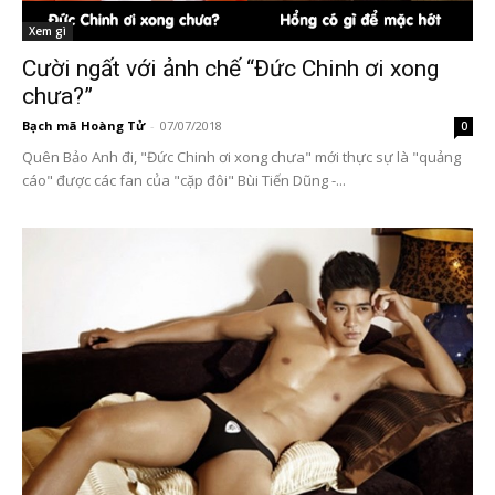
Xem gì
Cười ngất với ảnh chế “Đức Chinh ơi xong
chưa?”
Bạch mã Hoàng Tử
-
07/07/2018
0
Quên Bảo Anh đi, "Đức Chinh ơi xong chưa" mới thực sự là "quảng
cáo" được các fan của "cặp đôi" Bùi Tiến Dũng -...