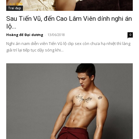
Trai đẹp
Sau Tiến Vũ, đến Cao Lâm Viên dính nghi án
lộ...
Hoàng đế Đại dương
-
13/06/2018
0
Nghi án nam diễn viên Tiến Vũ lộ clip sex còn chưa hạ nhiệt thì làng
giải trí lại tiếp tục dậy sóng khi...