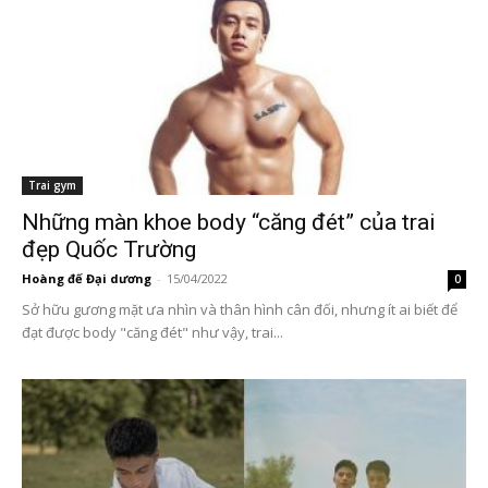
Trai gym
Những màn khoe body “căng đét” của trai
đẹp Quốc Trường
Hoàng đế Đại dương
-
15/04/2022
0
Sở hữu gương mặt ưa nhìn và thân hình cân đối, nhưng ít ai biết để
đạt được body "căng đét" như vậy, trai...