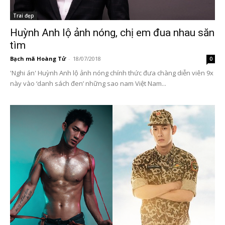
Trai đẹp
Huỳnh Anh lộ ảnh nóng, chị em đua nhau săn
tìm
Bạch mã Hoàng Tử
-
18/07/2018
0
'Nghi án' Huỳnh Anh lộ ảnh nóng chính thức đưa chàng diễn viên 9x
này vào ‘danh sách đen’ những sao nam Việt Nam...