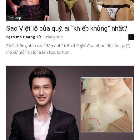
Trai đẹp
Sao Việt lộ của quý, ai “khiếp khủng” nhất?
Bạch mã Hoàng Tử
-
19/07/2018
0
Phải chăng nhìn các “đàn anh” trên thế giới đua nhau “lộ của quý”,
mà cứ mỗi lần lộ là tên tuổi lại hot...