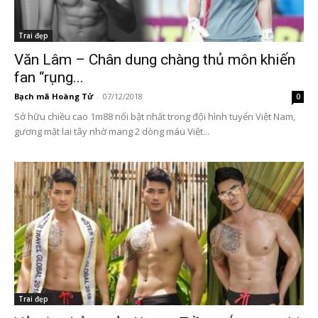
Trai đẹp
Văn Lâm – Chân dung chàng thủ môn khiến
fan “rụng...
Bạch mã Hoàng Tử
-
07/12/2018
0
Sở hữu chiều cao 1m88 nổi bật nhất trong đội hình tuyển Việt Nam,
gương mặt lai tây nhờ mang 2 dòng máu Việt...
Trai đẹp