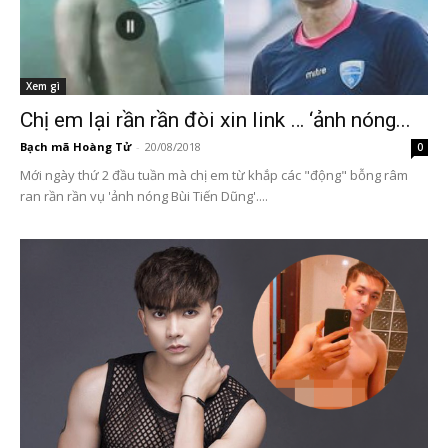
Xem gì
Chị em lại rần rần đòi xin link … ‘ảnh nóng...
Bạch mã Hoàng Tử
-
20/08/2018
0
Mới ngày thứ 2 đầu tuần mà chị em từ khắp các "động" bỗng râm
ran rần rần vụ 'ảnh nóng Bùi Tiến Dũng'....