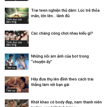
Trai teen nghiện thủ dâm: Lúc trẻ thỏa
mãn, lớn lên… lãnh đủ
Tình dục của
đàn ông
Các chàng công chơi nhau kiểu gì?
Tình dục của
đàn ông
Những nỗi ám ảnh của bot trong
“chuyện ấy”
Tâm sự
Hãy đưa thụ lên đỉnh theo cách trai
thẳng làm với bạn gái
Tâm sự
Khát khao có body đẹp, nam thanh niên