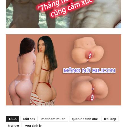
TAGS
lười sex
mat ham muon
quan he tinh duc
trai dep
trai tre
yeu sinh ly