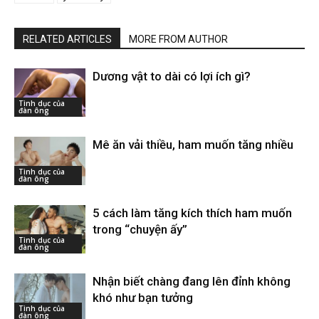
RELATED ARTICLES
MORE FROM AUTHOR
Dương vật to dài có lợi ích gì?
Tình dục của
đàn ông
Mê ăn vải thiều, ham muốn tăng nhiều
Tình dục của
đàn ông
5 cách làm tăng kích thích ham muốn
trong “chuyện ấy”
Tình dục của
đàn ông
Nhận biết chàng đang lên đỉnh không
khó như bạn tưởng
Tình dục của
đàn ông