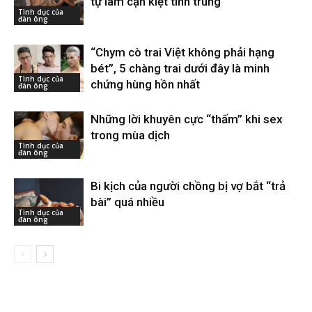
tự làm cạn kiệt tinh trùng
Tình dục của
đàn ông
“Chym cò trai Việt không phải hạng
bét”, 5 chàng trai dưới đây là minh
Tình dục của
chứng hùng hồn nhất
đàn ông
Những lời khuyên cực “thấm” khi sex
trong mùa dịch
Tình dục của
đàn ông
Bi kịch của người chồng bị vợ bắt “trả
bài” quá nhiều
Tình dục của
đàn ông